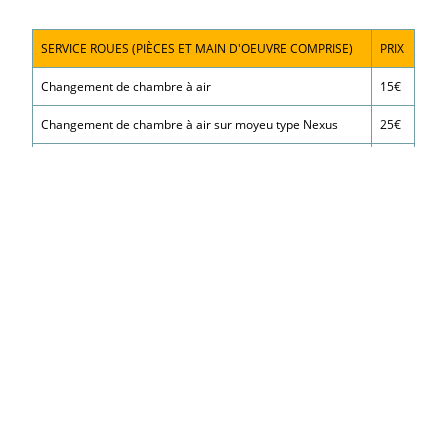
SERVICE ROUES (PIÈCES ET MAIN D'OEUVRE COMPRISE)
PRIX
Changement de chambre à air
15€
Changement de chambre à air sur moyeu type Nexus
25€
Changement de pneu (standard)
25€
Dévoilage
10€
SERVICE TRANSMISSION
PRIX
Réglage de dérailleur Av et Ar
15€
Changement de cable de dérailleur Av et Ar
30€
Changement de roue libre ou de k7 (hors pièces)
10€
Changement de chaine (hors pièces)
10€